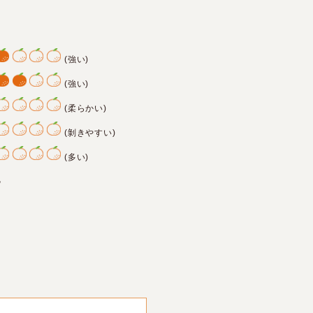
(強い)
(強い)
(柔らかい)
(剝きやすい)
(多い)
色
り