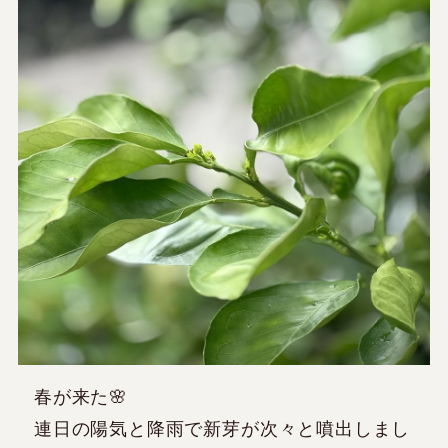
春が来た🌸
連日の陽気と降雨で新芽が次々と噴出しまし