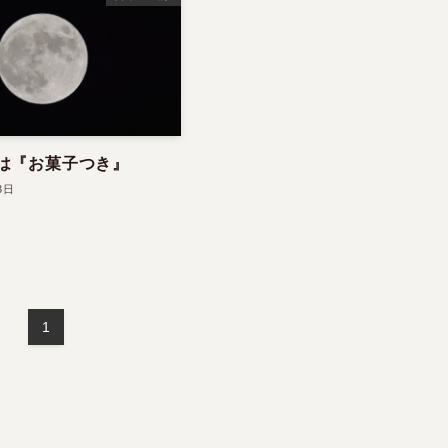
は『お菓子つき』
3日
1