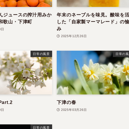
んジュースの搾汁用みか
年末のネーブルを味見。酸味を
和歌山・下津町
した「自家製マーマレード」の
み
0日
2025年12月26日
日常の風景
日常の風
rt.2
下津の春
9日
2025年03月26日
日常の風景