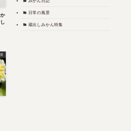
みかん日記
日常の風景
活か
愉し
蔵出しみかん特集
景